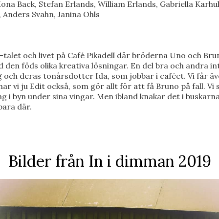
Mona Back, Stefan Erlands, William Erlands, Gabriella Karhu
, Anders Svahn, Janina Ohls
l 40-talet och livet på Café Pikadell där bröderna Uno och Br
en föds olika kreativa lösningar. En del bra och andra in
 och deras tonårsdotter Ida, som jobbar i caféet. Vi får äve
 har vi ju Edit också, som gör allt för att få Bruno på fall. 
ing i byn under sina vingar. Men ibland knakar det i buskarn
 bara där.
Bilder från In i dimman 2019