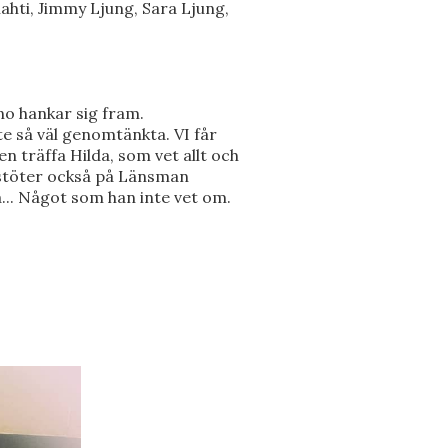
lahti, Jimmy Ljung, Sara Ljung,
uno hankar sig fram.
te så väl genomtänkta. VI får
n träffa Hilda, som vet allt och
Vi stöter också på Länsman
a... Något som han inte vet om.