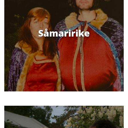
Såmaririke