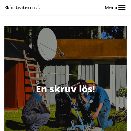
Skäriteatern r.f.
Menu
En skruv lös!