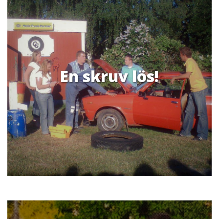
En skruv lös!