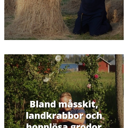
Bland måsskit,
landkrabbor och
hopplösa grodor