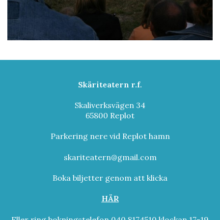
Skäriteatern r.f.
Skaliverksvägen 34
65800 Replot
Parkering nere vid Replot hamn
skariteatern@gmail.com
Boka biljetter genom att klicka
HÄR
Eller ring bokningstelefon 040 8174510 klockan 17-19