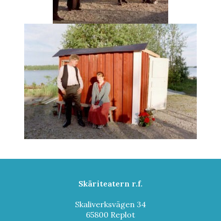
Skäriteatern r.f.
Skaliverksvägen 34
65800 Replot