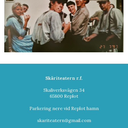
Skäriteatern r.f.
Skaliverksvägen 34
65800 Replot
Parkering nere vid Replot hamn
skariteatern@gmail.com